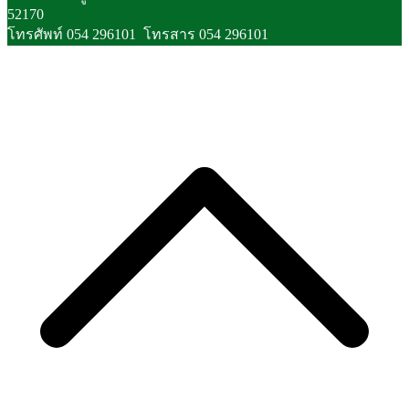
52170
โทรศัพท์ 054 296101 โทรสาร 054 296101
S
t
t