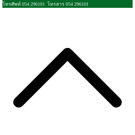
โทรศัพท์ 054 296101 โทรสาร 054 296101
S
t
t